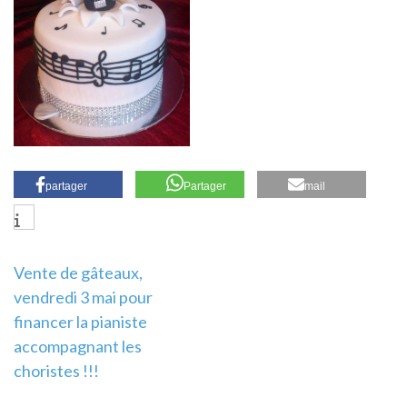
partager
Partager
mail
Navigation
Vente de gâteaux,
vendredi 3 mai pour
de
financer la pianiste
l’article
accompagnant les
choristes !!!