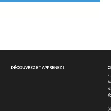
DÉCOUVREZ ET APPRENEZ !
C
«
l
m
fo
(