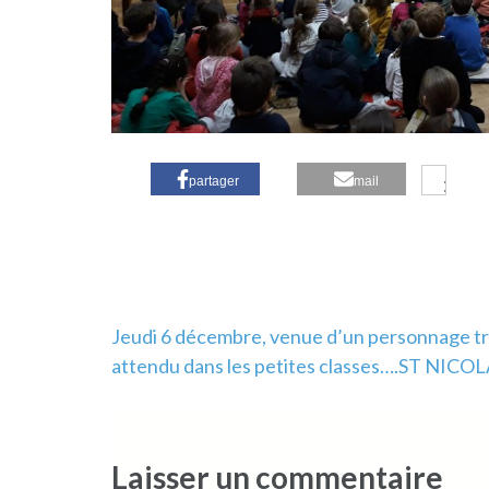
partager
mail
Navigation
Jeudi 6 décembre, venue d’un personnage t
attendu dans les petites classes….ST NICOL
de
l’article
Laisser un commentaire