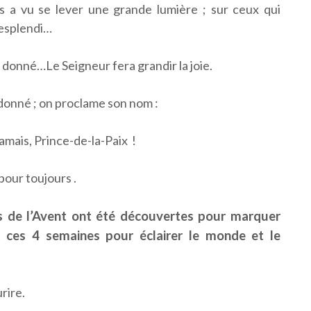
s a vu se lever une grande lumière ; sur ceux qui
resplendi…
é donné…Le Seigneur fera grandir la joie.
 donné ; on proclame son nom :
amais, Prince-de-la-Paix !
 pour toujours .
es de l’Avent ont été découvertes pour marquer
t ces 4 semaines pour éclairer le monde et le
urire.