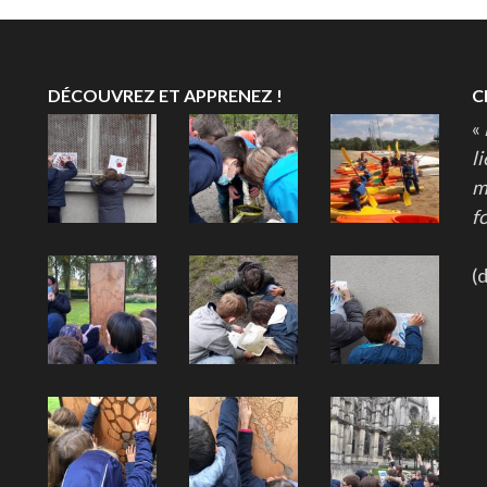
DÉCOUVREZ ET APPRENEZ !
C
«
l
m
fo
(