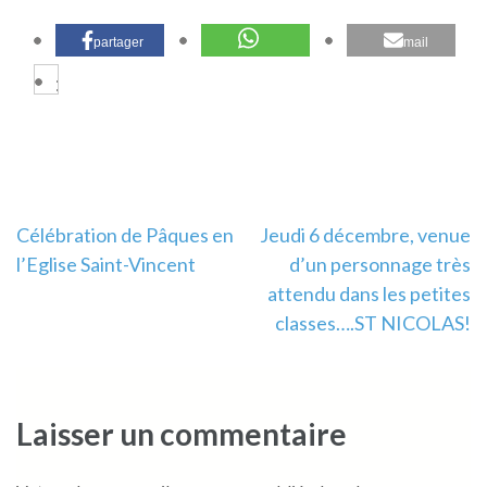
partager
mail
Partager
Navigation
Célébration de Pâques en
Jeudi 6 décembre, venue
l’Eglise Saint-Vincent
d’un personnage très
de
attendu dans les petites
l’article
classes….ST NICOLAS!
Laisser un commentaire