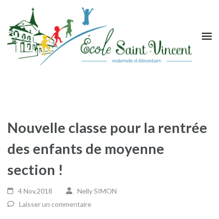
Aller
au
contenu
(Pressez
Entrée)
Ecole Saint-Vincent
une école à taille humaine avec un esprit familial
Nouvelle classe pour la rentrée
des enfants de moyenne
section !
4 Nov,2018
Nelly SIMON
Laisser un commentaire