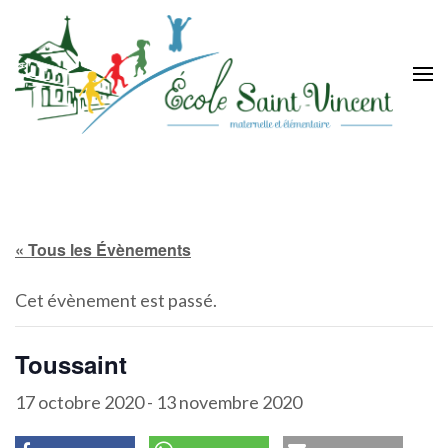
Aller
au
contenu
(Pressez
Entrée)
Ecole Saint-Vincent
une école à taille humaine avec un esprit familial
« Tous les Évènements
Cet évènement est passé.
Toussaint
17 octobre 2020
-
13 novembre 2020