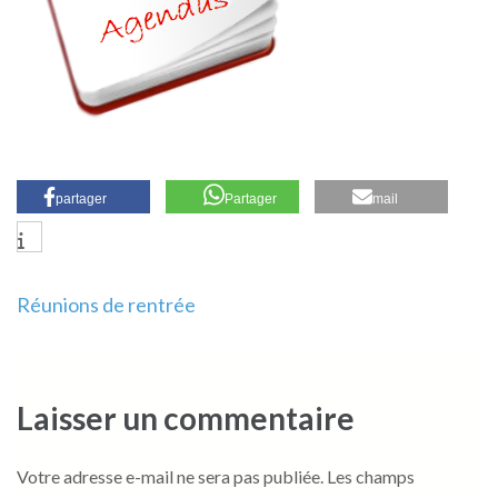
partager
Partager
mail
Navigation
Réunions de rentrée
de
l’article
Laisser un commentaire
Votre adresse e-mail ne sera pas publiée.
Les champs