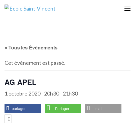
Aller
au
Ecole Saint-Vincent
une école à taille humaine avec un esprit familial
contenu
(Pressez
Entrée)
« Tous les Évènements
Cet évènement est passé.
AG APEL
1 octobre 2020 - 20h30
-
21h30
partager
Partager
mail