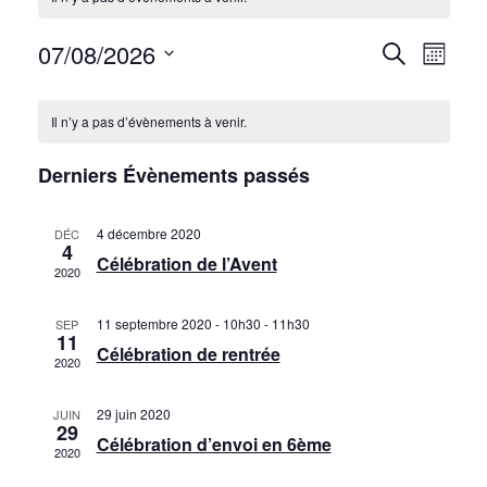
07/08/2026
Recherc
Navig
Recherche
Mois
Sélectionnez
de
et
Calendrier
une
vues
Il n’y a pas d’évènements à venir.
navigati
date.
de
Évèn
Derniers Évènements passés
de
Évènements
vues
4 décembre 2020
DÉC
4
Célébration de l’Avent
Évèneme
2020
11 septembre 2020 - 10h30
-
11h30
SEP
11
Célébration de rentrée
2020
29 juin 2020
JUIN
29
Célébration d’envoi en 6ème
2020