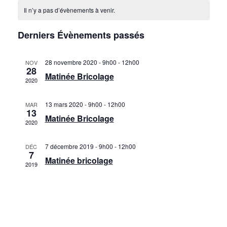
et
Calendrier
une
vues
Il n’y a pas d’évènements à venir.
navigati
date.
de
Évèn
Derniers Évènements passés
de
Évènements
vues
28 novembre 2020 - 9h00
-
12h00
NOV
28
Matinée Bricolage
Évèneme
2020
13 mars 2020 - 9h00
-
12h00
MAR
13
Matinée Bricolage
2020
7 décembre 2019 - 9h00
-
12h00
DÉC
7
Matinée bricolage
2019