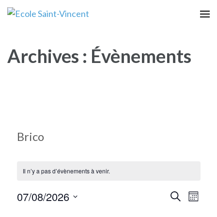
Aller
au
Ecole Saint-Vincent
une école à taille humaine avec un esprit familial
contenu
(Pressez
Archives :
Évènements
Entrée)
Brico
Il n’y a pas d’évènements à venir.
07/08/2026
Recherc
Navig
Recherche
Mois
Sélectionnez
de